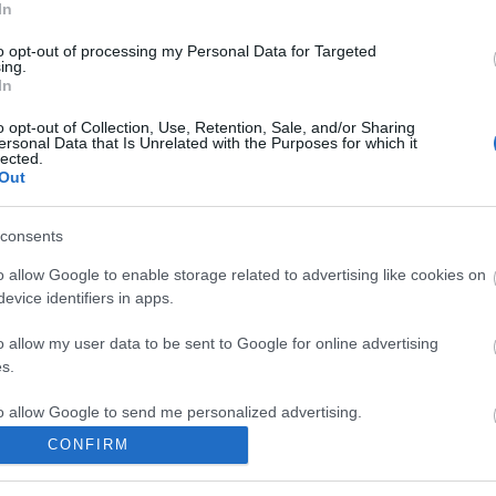
0
kar
In
ke
kro
to opt-out of processing my Personal Data for Targeted
leo
ing.
űnözés
lus
In
(
11
(
13
o opt-out of Collection, Use, Retention, Sale, and/or Sharing
mo
ersonal Data that Is Unrelated with the Purposes for which it
ny
lected.
op
SÜTI BEÁLLÍTÁSOK MÓDOSÍTÁSA
Out
oro
(
2
)
pa
consents
(
2
)
pol
ráj
o allow Google to enable storage related to advertising like cookies on
ró
evice identifiers in apps.
sir
sza
ist
o allow my user data to be sent to Google for online advertising
(
1
)
s.
(
4
)
(
2
)
to allow Google to send me personalized advertising.
(
1
)
wo
CONFIRM
zsi
o allow Google to enable storage related to analytics like cookies on
A
evice identifiers in apps.