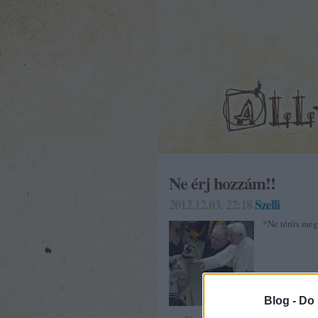
Ne érj hozzám!!
2012.12.03. 22:18
Szelli
*Ne téríts meg
Blog -
Do 