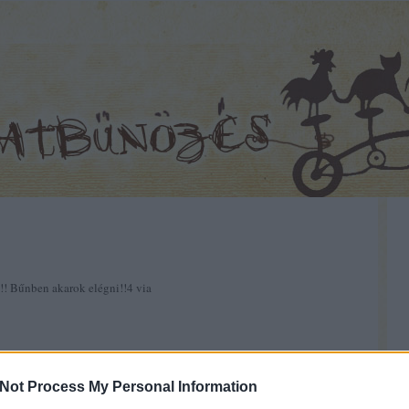
!! Bűnben akarok elégni!!4 via
Not Process My Personal Information