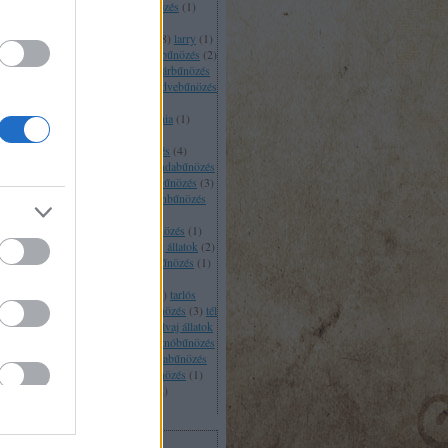
ácsony
(
1
)
kardszárnyú delfinbűnözés
(
1
)
cskebűnözés
(
3
)
kígyóbűnözés
(
1
)
kodilbűnözés
(
1
)
kutyabűnözés
(
18
)
larry
(
1
)
párdbűnözés
(
1
)
lóbűnözés
(
4
)
lúdbűnözés
(
2
)
taság
(
1
)
macskabűnözés
(
24
)
madárbűnözés
)
maffia
(
1
)
majombűnözés
(
3
)
medvebűnözés
)
metál
(
1
)
mókusbűnözés
(
2
)
sómedvebűnözés
(
1
)
Nagy-Britannia
(
1
)
úlbűnözés
(
2
)
olaszország
(
1
)
osszumbűnözés
(
1
)
oroszlánbűnözés
(
4
)
szlánkirály
(
1
)
oroszország
(
1
)
pandabűnözés
pandalizmus
(
1
)
pápa
(
1
)
papagájbűnözés
(
3
)
tkánybűnözés
(
1
)
péntek
(
3
)
pingvinbűnözés
piránnyabűnözés
(
1
)
planking
(
1
)
itikusbűnözés
(
1
)
púposhokkó bűnözés
(
1
)
abűnözés
(
1
)
rákbűnözés
(
1
)
részeg állatok
(
2
)
kabűnözés
(
4
)
schmitt pál
(
1
)
sirájbűnözés
(
1
)
álybűnözés
(
2
)
szamárbűnözés
(
1
)
rvasbűnözés
(
3
)
szex
(
2
)
sztrájk
(
1
)
tarlós
ván
(
1
)
tehénbűnözés
(
1
)
teknősbűnözés
(
3
)
tél
testi sértés
(
1
)
tigrisbűnözés
(
1
)
tolvaj állatok
trollkodás
(
6
)
vadászat
(
1
)
vaddisznóbűnözés
vatikán
(
1
)
vércsebűnözés
(
1
)
vidrabűnözés
vízilóbűnözés
(
1
)
vöröshangyabűnözés
(
1
)
mbatbűnözés
(
1
)
zenészbűnözés
(
2
)
ráfbűnözés
(
1
)
Címkefelhő
rchívum