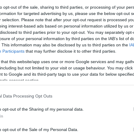
to opt-out of the sale, sharing to third parties, or processing of your per
formation for targeted advertising by us, please use the below opt-out s
Tetszik
0
r selection. Please note that after your opt-out request is processed y
Ke
eing interest-based ads based on personal information utilized by us or
disclosed to third parties prior to your opt-out. You may separately opt-
zlánbűnözés
losure of your personal information by third parties on the IAB’s list of
. This information may also be disclosed by us to third parties on the
IA
Participants
that may further disclose it to other third parties.
C
zökött emut, lakásokba akart betörni
 that this website/app uses one or more Google services and may gath
ale
including but not limited to your visit or usage behaviour. You may click 
áll
(
2
)
 to Google and its third-party tags to use your data for below specifi
bö
ben kerítettek kézre egy emut a brit hatóságok az észak-devoni
ogle consent section.
cig
 – értesült a Daily Mail. Az elkóborolt futómadár lakásokba próbált
ka
kiérkező rendőrök a helyszínre hívott állatmentő segítségével a reggeli
da
ták. A…
l Data Processing Opt Outs
ele
far
főv
o opt-out of the Sharing of my personal data.
gi
In
hal
(
1
)
hol
o opt-out of the Sale of my Personal Data.
je
Tetszik